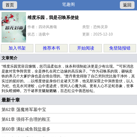
笔趣阁
首页
返回
维度乐园，我是召唤系使徒
作者：四诗风雅颂
类型：恐怖灵异
状态：连载中
更新：2025-12-10
加入书架
推荐本书
开始阅读
免登陆报错
文章简介
“维度乐园宽容且慷慨，惩罚温柔似水，抹杀和强制处决更是少有出现。”“可坏消息
是敌对竞争阵营里，全是挣扎在死亡边缘的高压疯子。”“作为召唤系的我，砸锅卖
铁的养几个大爹护身也是合情合理的。”楚丹青觉得除了自己穷到兜比脸干净外，其
实过的挺好的。…以维度使徒身份行走诸天万界，他见那深窟之中洞兽蛰伏，以人
为祀。也见水河潜蛟，山中邅迹虎，世间人心魔为祸。更有人心不足蛇吞象，世事
到头螳捕蝉。万千诸界里魑魅魍魉，百态红尘中善恶纷纭。
最新十章
第62章 荡魔将军墓中宝
第61章 强得不合理的鞍王
第60章 满缸咸鱼我盐最多