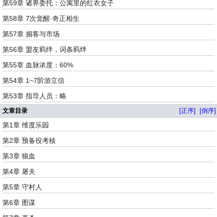
第59章 诸界委托：公寓里的红衣女子
第58章 7次觉醒·奇正相生
第57章 掮客与市场
第56章 盟友羁绊，词条羁绊
第55章 血脉浓度：60%
第54章 1~7阶游立信
第53章 指导人员：略
文章目录
[正序]
[倒序]
第1章 维度乐园
第2章 预备役考核
第3章 狼血
第4章 屠夫
第5章 守村人
第6章 图谋