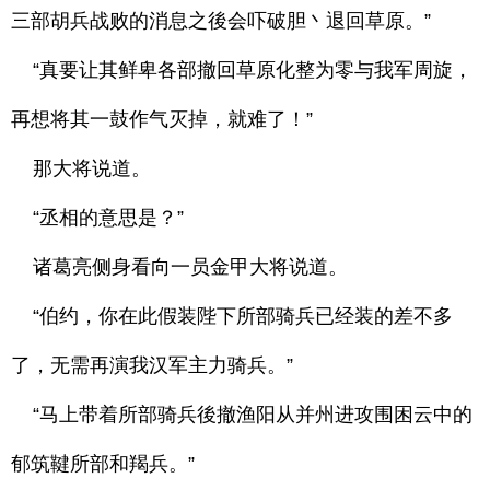
三部胡兵战败的消息之後会吓破胆丶退回草原。”
“真要让其鲜卑各部撤回草原化整为零与我军周旋，
再想将其一鼓作气灭掉，就难了！”
那大将说道。
“丞相的意思是？”
诸葛亮侧身看向一员金甲大将说道。
“伯约，你在此假装陛下所部骑兵已经装的差不多
了，无需再演我汉军主力骑兵。”
“马上带着所部骑兵後撤渔阳从并州进攻围困云中的
郁筑鞬所部和羯兵。”