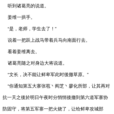
听到诸葛亮的说道。
姜维一拱手。
“是，老师，学生去了！”
说着一把跃上战马带着兵马向南面行去。
看着姜维离去。
诸葛亮随之对身边大将说道。
“文长，决不能让鲜卑军此时後撤草原。”
“你通知第五大寨张苞丶阎芝丶廖化所部，让其再对
抗一天之後於明日午夜时分悄悄後撤到第六道军寨协
防固守，将第五军寨一把火烧了，让给鲜卑攻城部