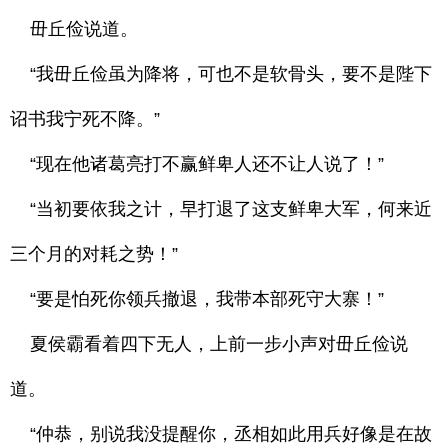
毌丘俭说道。
“我毌丘俭虽为降将，可也不是软骨头，要不是陛下
诏书我宁死不降。”
“现在他诸葛亮打不赢鲜卑人还不让人说了！”
“当初要依我之计，早打退了这支鲜卑大军，何来近
三个月的对耗之势！”
“要是怕死你领兵撤退，我带本部死守大寨！”
夏侯霸看着四下无人，上前一步小声对毌丘俭说
道。
“仲恭，别说我没提醒你，丞相如此用兵好像是在故