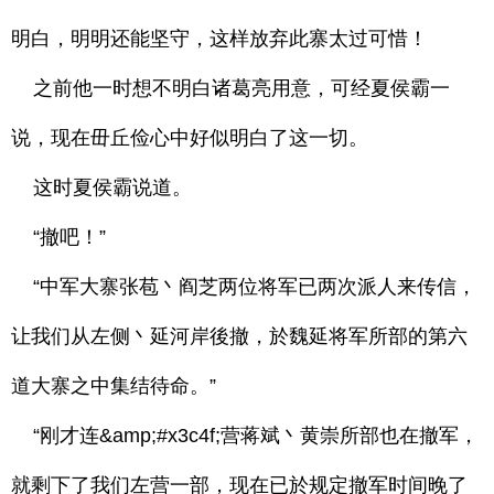
明白，明明还能坚守，这样放弃此寨太过可惜！
之前他一时想不明白诸葛亮用意，可经夏侯霸一
说，现在毌丘俭心中好似明白了这一切。
这时夏侯霸说道。
“撤吧！”
“中军大寨张苞丶阎芝两位将军已两次派人来传信，
让我们从左侧丶延河岸後撤，於魏延将军所部的第六
道大寨之中集结待命。”
“刚才连&amp;#x3c4f;营蒋斌丶黄崇所部也在撤军，
就剩下了我们左营一部，现在已於规定撤军时间晚了