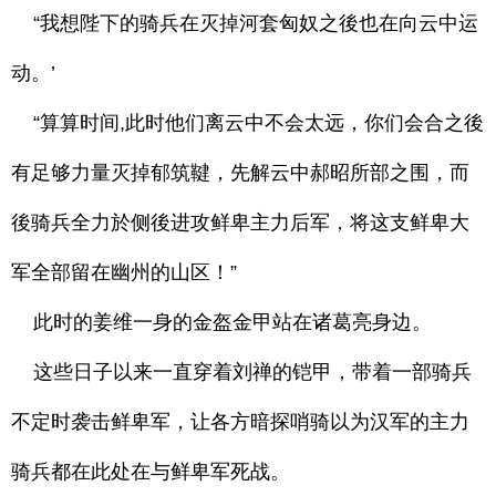
“我想陛下的骑兵在灭掉河套匈奴之後也在向云中运
动。’
“算算时间,此时他们离云中不会太远，你们会合之後
有足够力量灭掉郁筑鞬，先解云中郝昭所部之围，而
後骑兵全力於侧後进攻鲜卑主力后军，将这支鲜卑大
军全部留在幽州的山区！”
此时的姜维一身的金盔金甲站在诸葛亮身边。
这些日子以来一直穿着刘禅的铠甲，带着一部骑兵
不定时袭击鲜卑军，让各方暗探哨骑以为汉军的主力
骑兵都在此处在与鲜卑军死战。