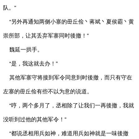
队。”
“另外再通知两侧小寨的毌丘俭丶蒋斌丶夏侯霸丶黄
崇所部，让其丢弃军寨同时後撤！”
魏延一拱手。
“是，我这就去办！”
其他军寨守将接到军令同意到时後撤，而只有守在
左寨的毌丘俭有些不以为意的说道。
“哼，两个多月了，丞相除了让我们一再後撤，我就
没听到过他的其他军令！”
“都说丞相用兵如神，难道用兵如神就是一味後撤