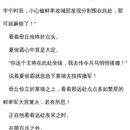
半个时辰，小心被鲜卑攻城部发现分割围在此处，那
可就麻烦了！”
看着毌丘俭终於点头。
夏侯霸心中算是大定。
“你这个主将在此处坐镇，我去传令兵马悄悄後撤！”
说着夏侯霸就急急下寨墙去指挥撤军！
毌丘俭立於寨墙之上，看着那远处点点多如繁星的
鲜卑军大营篝火，若有所思！
正在他看着远处发呆之时。
在两百步之外。