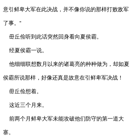
意引鲜卑大军在此决战，并不像你说的那样打败敌军
了事。”
毌丘俭听到此话突然回身看向夏侯霸。
经夏侯霸一说。
他细细联想数月以来的诸葛亮的种种做为，却如夏
侯霸所说那样，好像还真是故意在引鲜卑军决战！
毌丘俭想着。
这近三个月来。
前两个月鲜卑大军未能攻破他们防守的第一道大
寨。