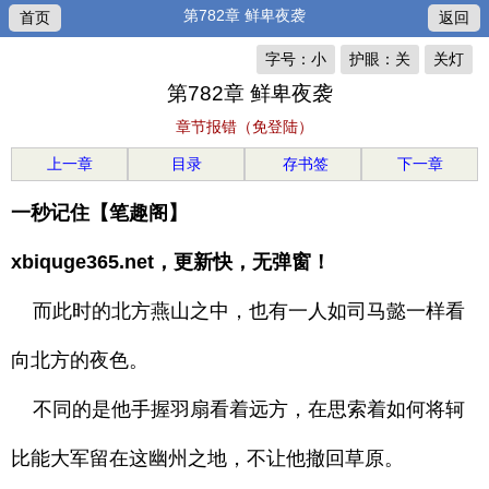
第782章 鲜卑夜袭
首页
返回
字号：小
护眼：关
关灯
第782章 鲜卑夜袭
章节报错（免登陆）
上一章
目录
存书签
下一章
一秒记住【笔趣阁】
xbiquge365.net，更新快，无弹窗！
而此时的北方燕山之中，也有一人如司马懿一样看
向北方的夜色。
不同的是他手握羽扇看着远方，在思索着如何将轲
比能大军留在这幽州之地，不让他撤回草原。