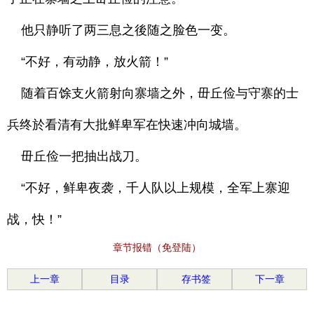
他只静听了两三息之後随之脸色一变。
“不好，有动静，放火箭！”
随着百馀支火箭射向寨墙之外，毌丘俭与守寨的士
兵终於看清有大批鲜卑军在快速冲向城墙。
毌丘俭一把抽出战刀。
“不好，鲜卑夜袭，千人队以上规模，全军上寨迎
战，快！”
章节报错（免登陆）
上一章
目录
存书签
下一章