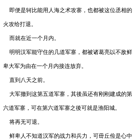
即便是轲比能用人海之术攻寨，也都被这位丞相的
火攻给打退。
而就在近一个月内。
明明汉军能守住的几道军寨，都被诸葛亮以不敌鲜
卑大军为由在一个月内接连放弃。
直到八天之前。
大军撤到这第五道军寨，其後虽还有刚刚建成的第
六道军寨，可在第六道军寨之後可就是渔阳城。
将再无可退。
鲜卑人不知道汉军的战力和兵力，可毌丘俭是心中