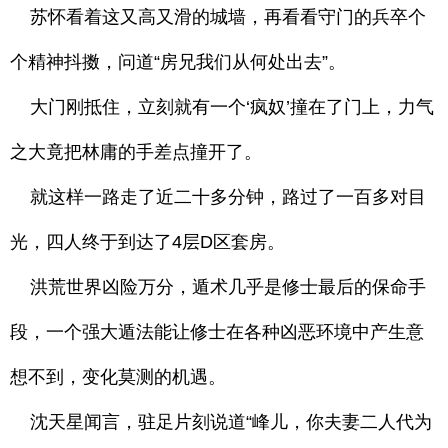
苏怀看着这又高又滑的城墙，再看看守门的兵卒个
个精神抖擞，问道“房兄我们从何处出去”。
大门刚抵住，立刻就有一个‘疯奴’撞在了门上，力气
之大竟把林庸的手差点撞开了。
就这样一路走了近二十多分钟，路过了一百多对目
光，四人终于到达了4层D区套房。
洪荒世界凶险万分，遁术几乎是修士最后的保命手
段，一个强大遁法能让修士在各种凶恶环境中产生意
想不到，变化莫测的机遇。
沈天星闻言，驻足片刻说道“峰儿，你夫妻二人代为