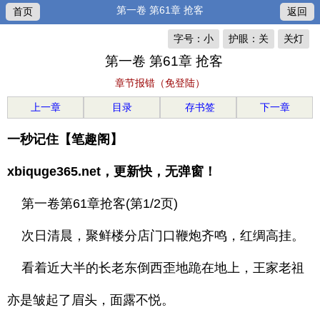
第一卷 第61章 抢客
首页
返回
字号：小
护眼：关
关灯
第一卷 第61章 抢客
章节报错（免登陆）
上一章
目录
存书签
下一章
一秒记住【笔趣阁】
xbiquge365.net，更新快，无弹窗！
第一卷第61章抢客(第1/2页)
次日清晨，聚鲜楼分店门口鞭炮齐鸣，红绸高挂。
看着近大半的长老东倒西歪地跪在地上，王家老祖
亦是皱起了眉头，面露不悦。