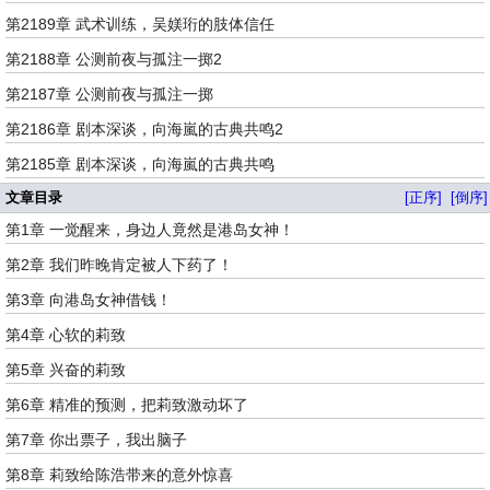
第2189章 武术训练，吴媄珩的肢体信任
第2188章 公测前夜与孤注一掷2
第2187章 公测前夜与孤注一掷
第2186章 剧本深谈，向海嵐的古典共鸣2
第2185章 剧本深谈，向海嵐的古典共鸣
文章目录
[正序]
[倒序]
第1章 一觉醒来，身边人竟然是港岛女神！
第2章 我们昨晚肯定被人下药了！
第3章 向港岛女神借钱！
第4章 心软的莉致
第5章 兴奋的莉致
第6章 精准的预测，把莉致激动坏了
第7章 你出票子，我出脑子
第8章 莉致给陈浩带来的意外惊喜