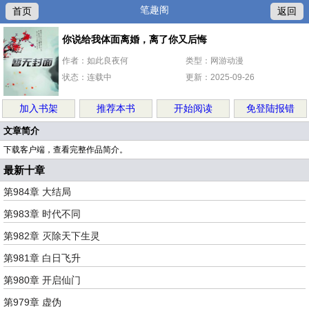
笔趣阁
首页
返回
你说给我体面离婚，离了你又后悔
作者：如此良夜何
类型：网游动漫
状态：连载中
更新：2025-09-26
加入书架
推荐本书
开始阅读
免登陆报错
文章简介
下载客户端，查看完整作品简介。
最新十章
第984章 大结局
第983章 时代不同
第982章 灭除天下生灵
第981章 白日飞升
第980章 开启仙门
第979章 虚伪